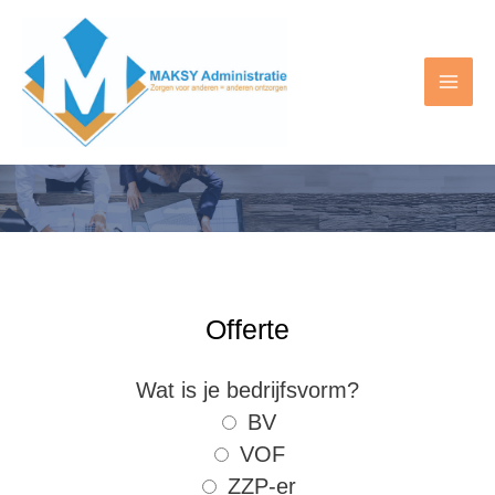
Doorgaan
naar
inhoud
Mai
Men
Offerte
Wat is je bedrijfsvorm?
BV
VOF
ZZP-er